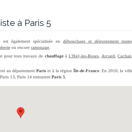
ste à Paris 5
e
est également spécialisée en
débouchage et dégorgement toute
berie
ou encore
ramonage
.
nt pour tous travaux de
chauffage
à
L'Haÿ-les-Roses
,
Arcueil
,
Cachan
ient au département
Paris
et à la région
Île-de-France
. En 2010, la vill
 Paris 13, Paris 14 entourent
Paris 5
.