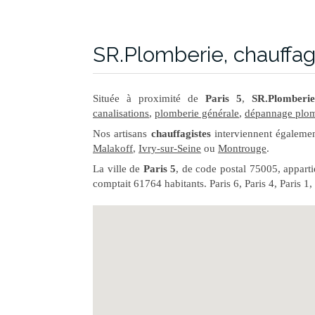
SR.Plomberie, chauffagi
Située à proximité de
Paris 5
,
SR.Plomberi
canalisations
,
plomberie générale
,
dépannage plom
Nos artisans
chauffagistes
interviennent égaleme
Malakoff
,
Ivry-sur-Seine
ou
Montrouge
.
La ville de
Paris 5
, de code postal 75005, appart
comptait 61764 habitants. Paris 6, Paris 4, Paris 1,