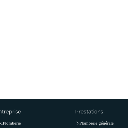
ntreprise
Prestations
R.Plomberie
Plomberie générale