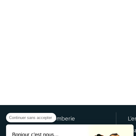
Continuer sans accepter
SR.Plomberie
L'e
© SR.Plomberie Gentilly
S
Bonjour c'est nous...