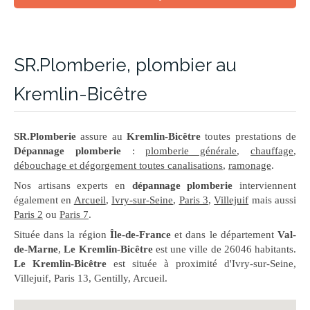
SR.Plomberie, plombier au
Kremlin-Bicêtre
SR.Plomberie
assure au
Kremlin-Bicêtre
toutes prestations de
Dépannage plomberie
:
plomberie générale
,
chauffage
,
débouchage et dégorgement toutes canalisations
,
ramonage
.
Nos artisans experts en
dépannage plomberie
interviennent
également en
Arcueil
,
Ivry-sur-Seine
,
Paris 3
,
Villejuif
mais aussi
Paris 2
ou
Paris 7
.
Située dans la région
Île-de-France
et dans le département
Val-
de-Marne
,
Le Kremlin-Bicêtre
est une ville de 26046 habitants.
Le Kremlin-Bicêtre
est située à proximité d'Ivry-sur-Seine,
Villejuif, Paris 13, Gentilly, Arcueil.