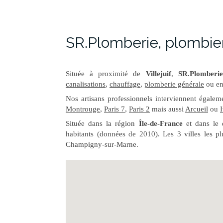
SR.Plomberie, plombier 
Située à proximité de
Villejuif
,
SR.Plomberie
canalisations
,
chauffage
,
plomberie générale
ou e
Nos artisans professionnels interviennent égale
Montrouge
,
Paris 7
,
Paris 2
mais aussi
Arcueil
ou
Située dans la région
Île-de-France
et dans le
habitants (données de 2010). Les 3 villes les pl
Champigny-sur-Marne.