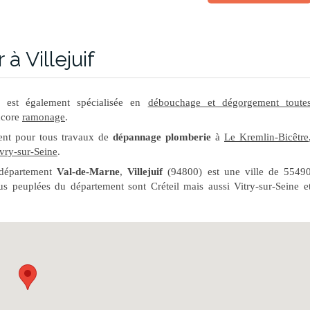
à Villejuif
est également spécialisée en
débouchage et dégorgement toute
ncore
ramonage
.
ment pour tous travaux de
dépannage plomberie
à
Le Kremlin-Bicêtre
Ivry-sur-Seine
.
 département
Val-de-Marne
,
Villejuif
(94800) est une ville de 5549
us peuplées du département sont Créteil mais aussi Vitry-sur-Seine e