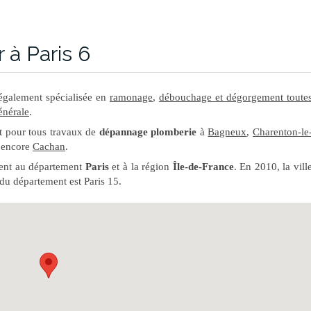
 à Paris 6
également spécialisée en
ramonage
,
débouchage et dégorgement toute
énérale
.
t pour tous travaux de
dépannage plomberie
à
Bagneux
,
Charenton-le
 encore
Cachan
.
ient au département
Paris
et à la région
Île-de-France
. En 2010, la vill
 du département est Paris 15.