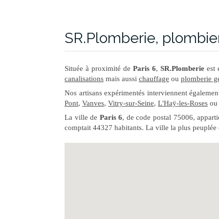
SR.Plomberie, plombier
Située à proximité de
Paris 6
,
SR.Plomberie
est 
canalisations
mais aussi
chauffage
ou
plomberie g
Nos artisans expérimentés interviennent égalemen
Pont
,
Vanves
,
Vitry-sur-Seine
,
L'Haÿ-les-Roses
ou
La ville de
Paris 6
, de code postal 75006, appart
comptait 44327 habitants. La ville la plus peuplée