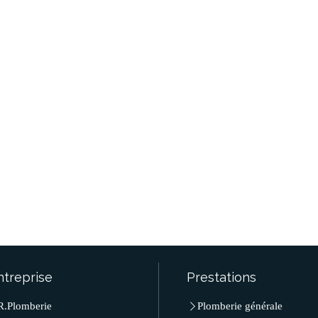
ntreprise
Prestations
R.Plomberie
Plomberie générale