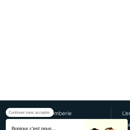
Continuer sans accepter
SR.Plomberie
L'e
© SR.Plomberie Gentilly
S
Bonjour c'est nous...