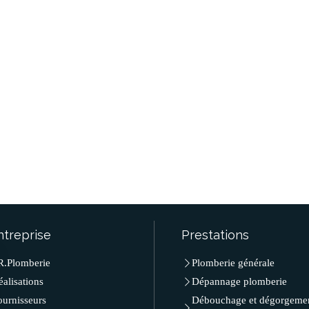
ntreprise
Prestations
R.Plomberie
Plomberie générale
éalisations
Dépannage plomberie
ournisseurs
Débouchage et dégorgeme