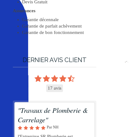
Devis Gratuit
Assurances
Garantie décennale
Garantie de parfait achèvement
Garantie de bon fonctionnement
DERNIER AVIS CLIENT
17 avis
"Travaux de Plomberie &
Carrelage"
Par NH
l'Entrepirse SR.Plomberie est