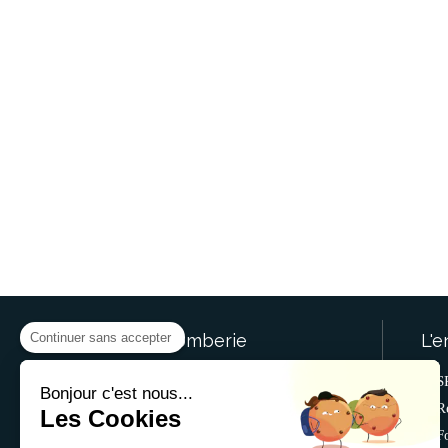
Continuer sans accepter
SR.Plomberie
L'e
© SR.Plomberie Gentilly
S
Bonjour c'est nous...
Plomberie, Chauffage Val-de-
R
Les Cookies
Marne (94)
F