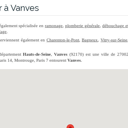
r à Vanves
également spécialisée en
ramonage
,
plomberie générale
,
débouchage e
fage
.
terviennent également en
Charenton-le-Pont
,
Bagneux
,
Vitry-sur-Seine
département
Hauts-de-Seine
,
Vanves
(92170) est une ville de 2700
Paris 14, Montrouge, Paris 7 entourent
Vanves
.