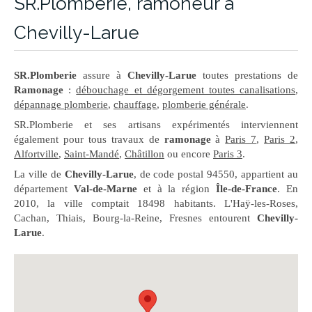
SR.Plomberie, ramoneur à
Chevilly-Larue
SR.Plomberie
assure à
Chevilly-Larue
toutes prestations de
Ramonage
:
débouchage et dégorgement toutes canalisations
,
dépannage plomberie
,
chauffage
,
plomberie générale
.
SR.Plomberie et ses artisans expérimentés interviennent
également pour tous travaux de
ramonage
à
Paris 7
,
Paris 2
,
Alfortville
,
Saint-Mandé
,
Châtillon
ou encore
Paris 3
.
La ville de
Chevilly-Larue
, de code postal 94550, appartient au
département
Val-de-Marne
et à la région
Île-de-France
. En
2010, la ville comptait 18498 habitants. L'Haÿ-les-Roses,
Cachan, Thiais, Bourg-la-Reine, Fresnes entourent
Chevilly-
Larue
.