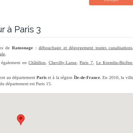
 à Paris 3
ons de
Ramonage
:
débouchage et dégorgement toutes canalisations
ale
.
t également en
Châtillon
,
Chevilly-Larue
,
Paris 7
,
Le Kremlin-Bicêtre
ient au département
Paris
et à la région
Île-de-France
. En 2010, la vill
 du département est Paris 15.