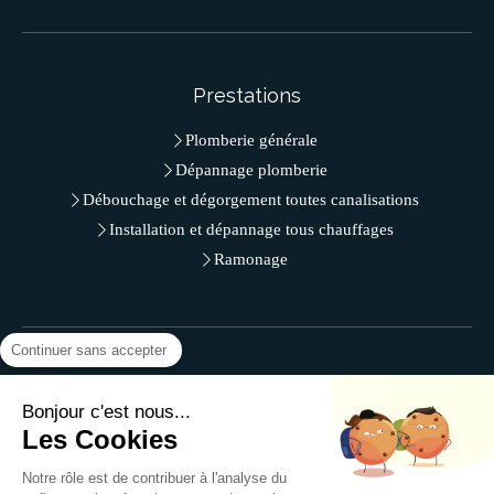
Prestations
Plomberie générale
Dépannage plomberie
Débouchage et dégorgement toutes canalisations
Installation et dépannage tous chauffages
Ramonage
Continuer sans accepter
Contact
Bonjour c'est nous...
SR.Plomberie - M. LAJILI
Les Cookies
50 RUE CHARLES FREROT
Notre rôle est de contribuer à l'analyse du
94250
Gentilly